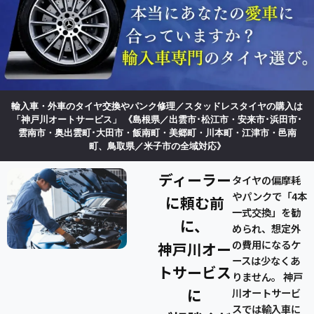
輸入車・外車のタイヤ交換やパンク修理／スタッドレスタイヤの購入は
「神戸川オートサービス」
《島根県／出雲市･松江市・安来市･浜田市･
雲南市・奥出雲町･大田市・飯南町・美郷町・川本町・江津市・邑南
町、鳥取県／米子市の全域対応》
ディーラー
タイヤの偏摩耗
やパンクで「4本
に頼む前
一式交換」を勧
に、
められ、想定外
の費用になるケ
神戸川オー
ースは少なくあ
トサービス
りません。 神戸
に
川オートサービ
スでは輸入車に