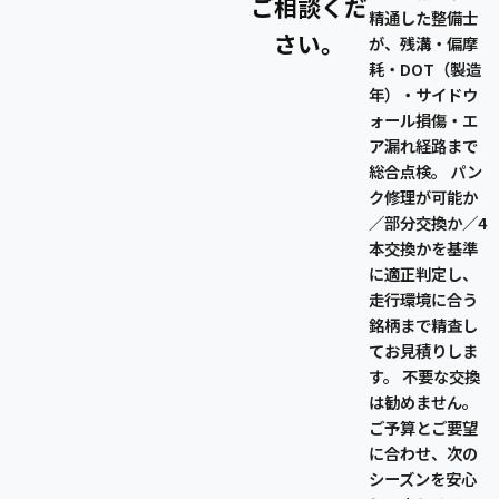
ご相談くだ
精通した整備士
さい。
が、残溝・偏摩
耗・DOT（製造
年）・サイドウ
ォール損傷・エ
ア漏れ経路まで
総合点検。 パン
ク修理が可能か
／部分交換か／4
本交換かを基準
に適正判定し、
走行環境に合う
銘柄まで精査し
てお見積りしま
す。 不要な交換
は勧めません。
ご予算とご要望
に合わせ、次の
シーズンを安心