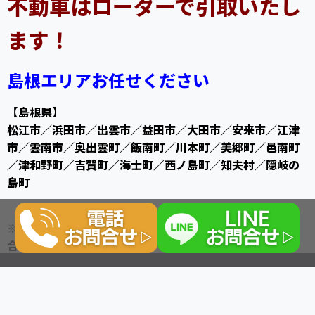
不動車はローダーで引取いたし
ます！
島根エリアお任せください
【島根県】
松江市／浜田市／出雲市／益田市／大田市／安来市／江津
市／雲南市／奥出雲町／飯南町／川本町／美郷町／邑南町
／津和野町／吉賀町／海士町／西ノ島町／知夫村／隠岐の
島町
※一部無料ではご対応できないエリアがございます。お問
合せ下さい。