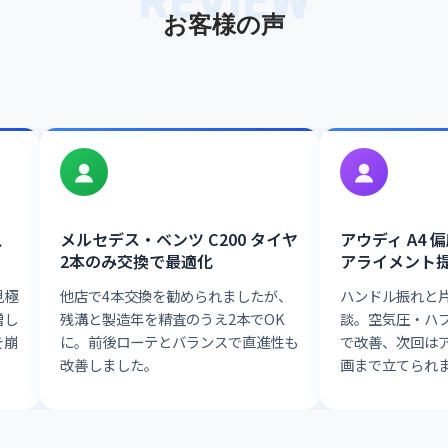
REVIEW
お客様の声
、
メルセデス・ベンツ C200 タイヤ
アウディ A4
2本のみ交換で最適化
アライメント
見極
他店で4本交換を勧められましたが、
ハンドル振れと
増し
残溝と製造年を精査のうえ2本でOK
談。空気圧・ハ
を崩
に。前後ローテとバランスで直進性も
で改善、次回は
改善しました。
画まで立てられ