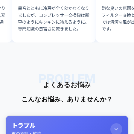
かり
異音とともに冷房が全く効かなくなり
嫌な臭いの原因
ス充
ましたが、コンプレッサー交換後は新
フィルター交換
通
車のようにキンキンに冷えるように。
では清潔な風が
専門知識の豊富さに驚きました。
です。
PROBLEM
よくあるお悩み
こんなお悩み、ありませんか？
トラブル
車の不調・故障