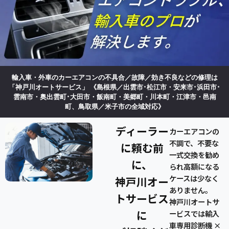
輸入車・外車のカーエアコンの不具合／故障／効き不良などの修理は
「神戸川オートサービス」
《島根県／出雲市･松江市・安来市･浜田市･
雲南市・奥出雲町･大田市・飯南町・美郷町・川本町・江津市・邑南
町、鳥取県／米子市の全域対応》
ディーラー
カーエアコンの
不調で、不要な
に頼む前
一式交換を勧め
に、
られ高額になる
ケースは少なく
神戸川オー
ありません。
トサービス
神戸川オートサ
に
ービスでは輸入
車専用診断機 ×