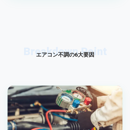
Breakdown Point
エアコン不調の6大要因